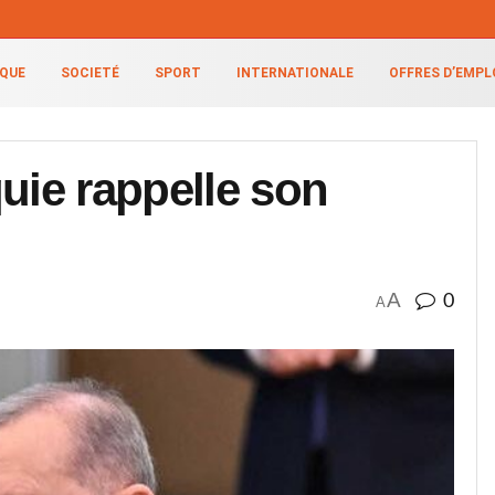
IQUE
SOCIETÉ
SPORT
INTERNATIONALE
OFFRES D’EMPL
uie rappelle son
A
0
A