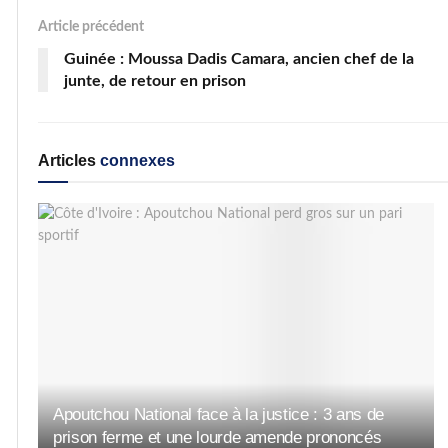
Article précédent
Guinée : Moussa Dadis Camara, ancien chef de la
junte, de retour en prison
Articles
connexes
Apoutchou National face à la justice : 3 ans de
prison ferme et une lourde amende prononcés