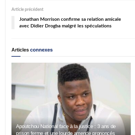
Article précédent
Jonathan Morrison confirme sa relation amicale
avec Didier Drogba malgré les spéculations
Articles
connexes
Apoutchou National face à la justice : 3 ans de
prison ferme et une lourde amende prononcés