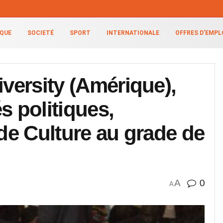
IQUE
SOCIETÉ
SPORT
INTERNATIONALE
OFFRES D’EMPL
iversity (Amérique),
s politiques,
 de Culture au grade de
A
0
A