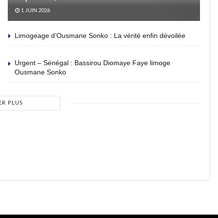
1 JUIN 2026
Limogeage d’Ousmane Sonko : La vérité enfin dévoilée
Urgent – Sénégal : Bassirou Diomaye Faye limoge
Ousmane Sonko
ER PLUS