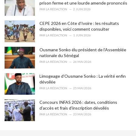
r
prison ferme et une lourde amende prononcés
i
PAR
LA RÉDACTION
2 JUIN 2026
e
s
CEPE 2026 en Côte d’Ivoire : les résultats
:
disponibles, voici comment consulter
PAR
LA RÉDACTION
1 JUIN 2026
Ousmane Sonko élu président de l’Assemblée
nationale du Sénégal
PAR
LA RÉDACTION
26 MAI 2026
Limogeage d’Ousmane Sonko : La vérité enfin
dévoilée
PAR
LA RÉDACTION
25 MAI 2026
Concours INFAS 2026 : dates, conditions
d’accès et frais d’inscription dévoilés
PAR
LA RÉDACTION
23 MAI 2026