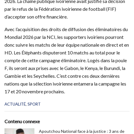
2026. La chaîne publique ivoirienne avait justifié sa décision
par le refus de la Fédération ivoirienne de football (FIF)
d’accepter son offre financière.
Avec l’acquisition des droits de diffusion des éliminatoires du
Mondial 2026 par la NCI, les supporters ivoiriens pourront
donc suivre les matchs de leur équipe nationale en direct et en
HD. Les Éléphants disputeront 10 matchs au total pour le
compte de cette campagne éliminatoire. Logés dans la poule
F, ils seront aux prises avec le Gabon, le Kenya, le Burundi, la
Gambie et les Seychelles. C’est contre ces deux dernières
nations que la sélection ivoirienne entamera la campagne les
17 et 20 novembre prochains.
C
ACTUALITÉ
,
SPORT
a
t
e
Contenu connexe
g
o
Apoutchou National face à la justice : 3 ans de