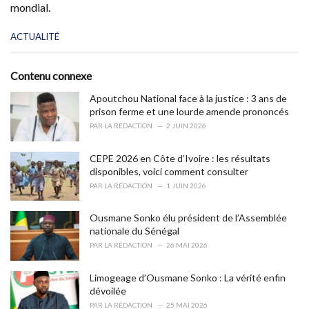
mondial.
C
ACTUALITÉ
a
t
e
Contenu connexe
g
o
Apoutchou National face à la justice : 3 ans de
r
prison ferme et une lourde amende prononcés
i
PAR
LA RÉDACTION
2 JUIN 2026
e
s
CEPE 2026 en Côte d’Ivoire : les résultats
:
disponibles, voici comment consulter
PAR
LA RÉDACTION
1 JUIN 2026
Ousmane Sonko élu président de l’Assemblée
nationale du Sénégal
PAR
LA RÉDACTION
26 MAI 2026
Limogeage d’Ousmane Sonko : La vérité enfin
dévoilée
PAR
LA RÉDACTION
25 MAI 2026