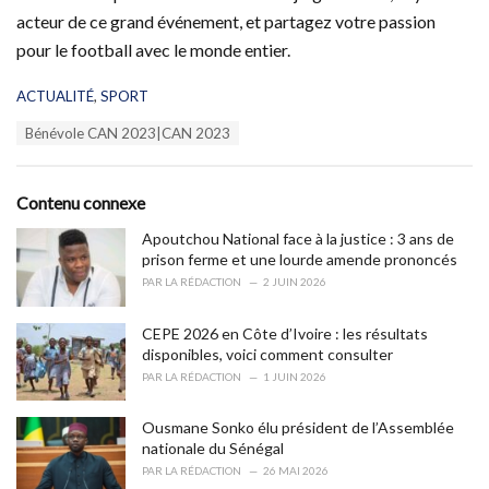
acteur de ce grand événement, et partagez votre passion
pour le football avec le monde entier.
C
ACTUALITÉ
,
SPORT
a
T
Bénévole CAN 2023|CAN 2023
t
a
e
g
g
s
o
Contenu connexe
:
r
i
Apoutchou National face à la justice : 3 ans de
e
prison ferme et une lourde amende prononcés
s
PAR
LA RÉDACTION
2 JUIN 2026
:
CEPE 2026 en Côte d’Ivoire : les résultats
disponibles, voici comment consulter
PAR
LA RÉDACTION
1 JUIN 2026
Ousmane Sonko élu président de l’Assemblée
nationale du Sénégal
PAR
LA RÉDACTION
26 MAI 2026