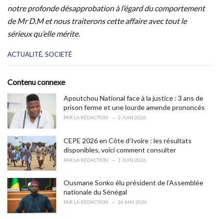
notre profonde désapprobation à l’égard du comportement
de Mr D.M et nous traiterons cette affaire avec tout le
sérieux qu’elle mérite.
C
ACTUALITÉ
,
SOCIETÉ
a
t
e
Contenu connexe
g
o
Apoutchou National face à la justice : 3 ans de
r
prison ferme et une lourde amende prononcés
i
PAR
LA RÉDACTION
2 JUIN 2026
e
s
CEPE 2026 en Côte d’Ivoire : les résultats
:
disponibles, voici comment consulter
PAR
LA RÉDACTION
1 JUIN 2026
Ousmane Sonko élu président de l’Assemblée
nationale du Sénégal
PAR
LA RÉDACTION
26 MAI 2026