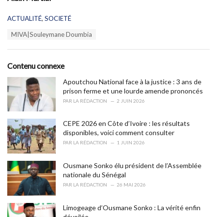
C
ACTUALITÉ
,
SOCIETÉ
a
T
MIVA|Souleymane Doumbia
t
a
e
g
g
s
o
Contenu connexe
:
r
i
Apoutchou National face à la justice : 3 ans de
e
prison ferme et une lourde amende prononcés
s
PAR
LA RÉDACTION
2 JUIN 2026
:
CEPE 2026 en Côte d’Ivoire : les résultats
disponibles, voici comment consulter
PAR
LA RÉDACTION
1 JUIN 2026
Ousmane Sonko élu président de l’Assemblée
nationale du Sénégal
PAR
LA RÉDACTION
26 MAI 2026
Limogeage d’Ousmane Sonko : La vérité enfin
dévoilée