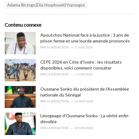
T
Adama Bictogo|Dia Houphouët|Yopougon
t
a
e
g
g
s
o
Contenu connexe
:
r
i
Apoutchou National face à la justice : 3 ans de
e
prison ferme et une lourde amende prononcés
s
PAR
LA RÉDACTION
2 JUIN 2026
:
CEPE 2026 en Côte d’Ivoire : les résultats
disponibles, voici comment consulter
PAR
LA RÉDACTION
1 JUIN 2026
Ousmane Sonko élu président de l’Assemblée
nationale du Sénégal
PAR
LA RÉDACTION
26 MAI 2026
Limogeage d’Ousmane Sonko : La vérité enfin
dévoilée
PAR
LA RÉDACTION
25 MAI 2026