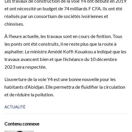
Les travaux de construction de la voie Y4 ont débuté en 2019
et ont nécessité un budget de 74 milliards F CFA. Ils ont été
réalisés par un consortium de sociétés ivoiriennes et
chinoises.
À l’heure actuelle, les travaux sont en cours de finition. Tous
les ponts ont été construits, il ne reste plus que la route à
asphalter. Le ministre Amédé Koffi Kouakou a indiqué que les
travaux avancent bien et que l’échéance du 10 décembre
2023 sera respectée.
L’ouverture de la voie Y4 est une bonne nouvelle pour les
habitants d’Abidjan. Elle permettra de fluidifier la circulation
et de réduire la pollution.
C
ACTUALITÉ
a
t
e
Contenu connexe
g