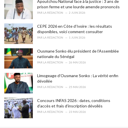
o
Apoutchou National face à la justice : 3 ans de
r
prison ferme et une lourde amende prononcés
i
PAR
LA RÉDACTION
2 JUIN 2026
e
s
CEPE 2026 en Côte d’Ivoire : les résultats
:
disponibles, voici comment consulter
PAR
LA RÉDACTION
1 JUIN 2026
Ousmane Sonko élu président de l’Assemblée
nationale du Sénégal
PAR
LA RÉDACTION
26 MAI 2026
Limogeage d’Ousmane Sonko : La vérité enfin
dévoilée
PAR
LA RÉDACTION
25 MAI 2026
Concours INFAS 2026 : dates, conditions
d’accès et frais d’inscription dévoilés
PAR
LA RÉDACTION
23 MAI 2026