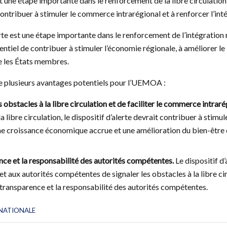
st une étape importante dans le renforcement de la libre circulation
ontribuer à stimuler le commerce intrarégional et à renforcer l’inté
erte est une étape importante dans le renforcement de l’intégration
tentiel de contribuer à stimuler l’économie régionale, à améliorer l
re les États membres.
nte plusieurs avantages potentiels pour l’UEMOA :
s obstacles à la libre circulation et de faciliter le commerce intraré
la libre circulation, le dispositif d’alerte devrait contribuer à stim
une croissance économique accrue et une amélioration du bien-être 
ence et la responsabilité des autorités compétentes.
Le dispositif d
et aux autorités compétentes de signaler les obstacles à la libre ci
 transparence et la responsabilité des autorités compétentes.
NATIONALE