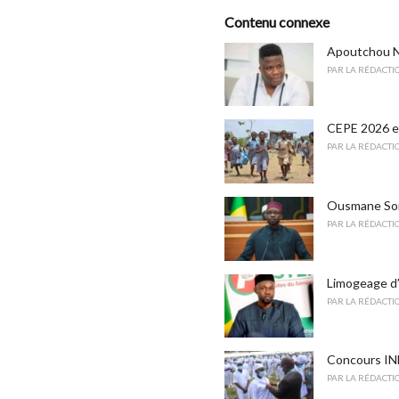
t
e
Contenu connexe
g
o
Apoutchou Na
r
PAR
LA RÉDACTI
i
e
s
CEPE 2026 en
:
PAR
LA RÉDACTI
Ousmane Sonk
PAR
LA RÉDACTI
Limogeage d’
PAR
LA RÉDACTI
Concours INFA
PAR
LA RÉDACTI