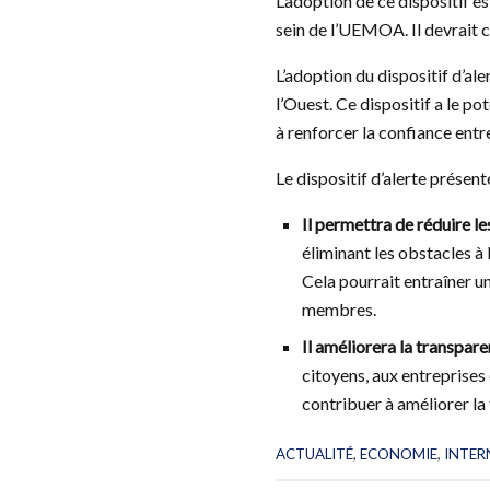
L’adoption de ce dispositif e
sein de l’UEMOA. Il devrait c
L’adoption du dispositif d’al
l’Ouest. Ce dispositif a le po
à renforcer la confiance ent
Le dispositif d’alerte prése
Il permettra de réduire le
éliminant les obstacles à 
Cela pourrait entraîner 
membres.
Il améliorera la transpar
citoyens, aux entreprises 
contribuer à améliorer la
C
ACTUALITÉ
,
ECONOMIE
,
INTER
a