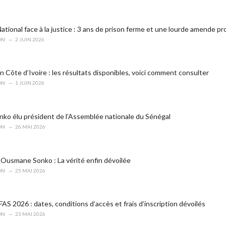
tional face à la justice : 3 ans de prison ferme et une lourde amende p
ON
2 JUIN 2026
 Côte d’Ivoire : les résultats disponibles, voici comment consulter
ON
1 JUIN 2026
o élu président de l’Assemblée nationale du Sénégal
ON
26 MAI 2026
Ousmane Sonko : La vérité enfin dévoilée
ON
25 MAI 2026
S 2026 : dates, conditions d’accès et frais d’inscription dévoilés
ON
23 MAI 2026