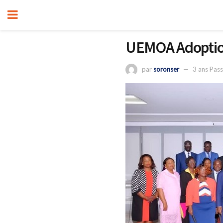
UEMOA Adoption d
par
soronser
3 ans Pas