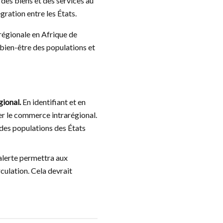
 des biens et des services au
gration entre les États.
 régionale en Afrique de
e bien-être des populations et
gional.
En identifiant et en
uler le commerce intrarégional.
des populations des États
’alerte permettra aux
rculation. Cela devrait