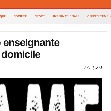
IQUE
SOCIETÉ
SPORT
INTERNATIONALE
OFFRES D’EMPL
 enseignante
 domicile
A
0
A