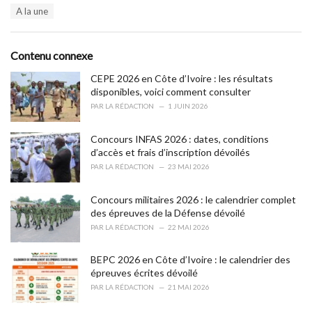
T
A la une
t
a
e
g
g
s
o
Contenu connexe
:
r
i
CEPE 2026 en Côte d’Ivoire : les résultats
e
disponibles, voici comment consulter
s
PAR
LA RÉDACTION
1 JUIN 2026
:
Concours INFAS 2026 : dates, conditions
d’accès et frais d’inscription dévoilés
PAR
LA RÉDACTION
23 MAI 2026
Concours militaires 2026 : le calendrier complet
des épreuves de la Défense dévoilé
PAR
LA RÉDACTION
22 MAI 2026
BEPC 2026 en Côte d’Ivoire : le calendrier des
épreuves écrites dévoilé
PAR
LA RÉDACTION
21 MAI 2026