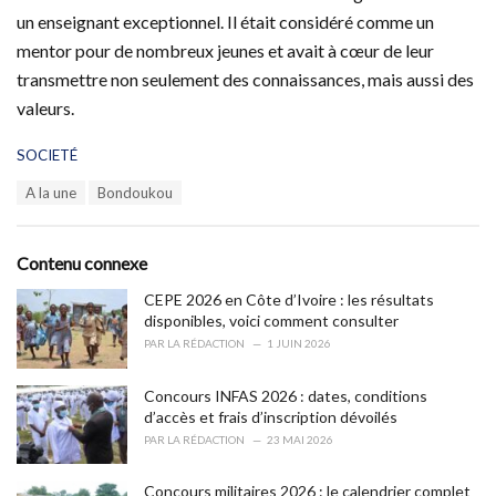
un enseignant exceptionnel. Il était considéré comme un
mentor pour de nombreux jeunes et avait à cœur de leur
transmettre non seulement des connaissances, mais aussi des
valeurs.
C
SOCIETÉ
a
T
A la une
Bondoukou
t
a
e
g
g
s
o
Contenu connexe
:
r
i
CEPE 2026 en Côte d’Ivoire : les résultats
e
disponibles, voici comment consulter
s
PAR
LA RÉDACTION
1 JUIN 2026
:
Concours INFAS 2026 : dates, conditions
d’accès et frais d’inscription dévoilés
PAR
LA RÉDACTION
23 MAI 2026
Concours militaires 2026 : le calendrier complet