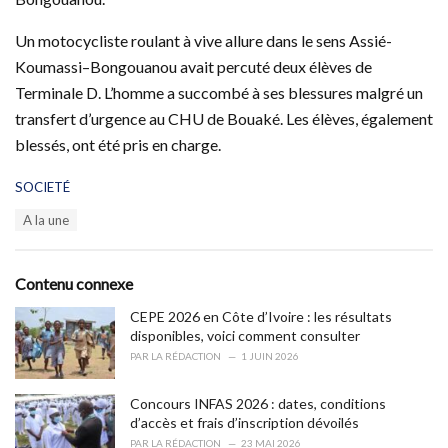
Un motocycliste roulant à vive allure dans le sens Assié-
Koumassi–Bongouanou avait percuté deux élèves de
Terminale D. L’homme a succombé à ses blessures malgré un
transfert d’urgence au CHU de Bouaké. Les élèves, également
blessés, ont été pris en charge.
C
SOCIETÉ
a
T
A la une
t
a
e
g
g
s
o
Contenu connexe
:
r
i
CEPE 2026 en Côte d’Ivoire : les résultats
e
disponibles, voici comment consulter
s
PAR
LA RÉDACTION
1 JUIN 2026
:
Concours INFAS 2026 : dates, conditions
d’accès et frais d’inscription dévoilés
PAR
LA RÉDACTION
23 MAI 2026