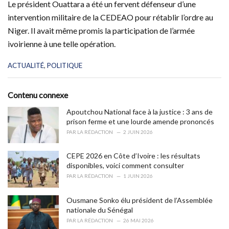
Le président Ouattara a été un fervent défenseur d’une
intervention militaire de la CEDEAO pour rétablir l’ordre au
Niger. Il avait même promis la participation de l’armée
ivoirienne à une telle opération.
C
ACTUALITÉ
,
POLITIQUE
a
t
e
Contenu connexe
g
o
Apoutchou National face à la justice : 3 ans de
r
prison ferme et une lourde amende prononcés
i
PAR
LA RÉDACTION
2 JUIN 2026
e
s
CEPE 2026 en Côte d’Ivoire : les résultats
:
disponibles, voici comment consulter
PAR
LA RÉDACTION
1 JUIN 2026
Ousmane Sonko élu président de l’Assemblée
nationale du Sénégal
PAR
LA RÉDACTION
26 MAI 2026