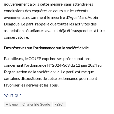
gouvernement a pris cette mesure, sans attendre les
conclusions des enquêtes en cours sur les récents
évènements, notamment le meurtre d’Agui Mars Aubin
Déagoué. Le parti rappelle que toutes les activités des
associations étudiantes avaient déjà été suspendues à titre
conservatoire.
Des réserves sur l’ordonnance sur la société civile
Par ailleurs, le COJEP exprime ses préoccupations
concernant l’ordonnance N°2024-368 du 12 juin 2024 sur
l’organisation de la société civile. Le parti estime que
certaines dispositions de cette ordonnance pourraient
favoriser les dérives et les abus.
C
POLITIQUE
a
T
A la une
Charles Blé Goudé
FESCI
t
a
e
g
g