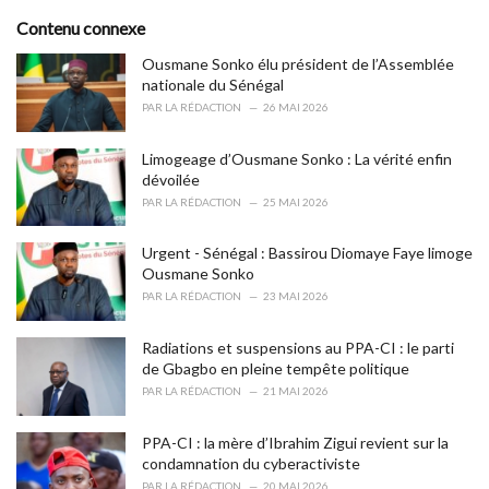
s
o
Contenu connexe
:
r
i
Ousmane Sonko élu président de l’Assemblée
e
nationale du Sénégal
s
PAR
LA RÉDACTION
26 MAI 2026
:
Limogeage d’Ousmane Sonko : La vérité enfin
dévoilée
PAR
LA RÉDACTION
25 MAI 2026
Urgent - Sénégal : Bassirou Diomaye Faye limoge
Ousmane Sonko
PAR
LA RÉDACTION
23 MAI 2026
Radiations et suspensions au PPA-CI : le parti
de Gbagbo en pleine tempête politique
PAR
LA RÉDACTION
21 MAI 2026
PPA-CI : la mère d’Ibrahim Zigui revient sur la
condamnation du cyberactiviste
PAR
LA RÉDACTION
20 MAI 2026