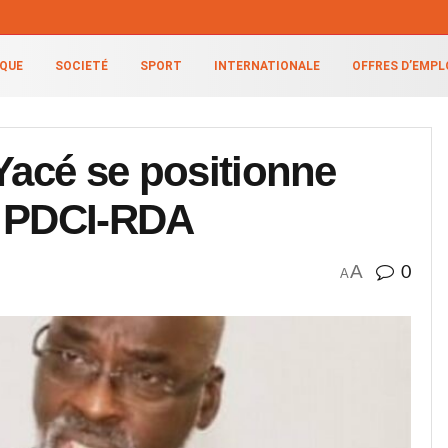
IQUE
SOCIETÉ
SPORT
INTERNATIONALE
OFFRES D’EMPL
 Yacé se positionne
u PDCI-RDA
A
0
A