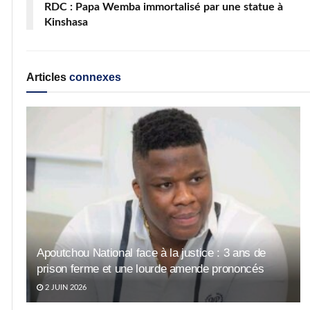
RDC : Papa Wemba immortalisé par une statue à
Kinshasa
Articles
connexes
Apoutchou National face à la justice : 3 ans de
prison ferme et une lourde amende prononcés
2 JUIN 2026