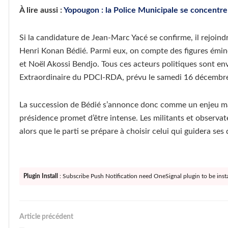
À lire aussi :
Yopougon : la Police Municipale se concentre s
Si la candidature de Jean-Marc Yacé se confirme, il rejoind
Henri Konan Bédié. Parmi eux, on compte des figures émi
et Noël Akossi Bendjo. Tous ces acteurs politiques sont e
Extraordinaire du PDCI-RDA, prévu le samedi 16 décembr
La succession de Bédié s’annonce donc comme un enjeu ma
présidence promet d’être intense. Les militants et observat
alors que le parti se prépare à choisir celui qui guidera ses
Plugin Install
: Subscribe Push Notification need OneSignal plugin to be insta
Article précédent