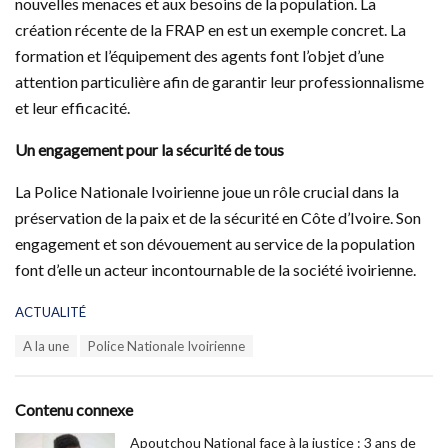
nouvelles menaces et aux besoins de la population. La
création récente de la FRAP en est un exemple concret. La
formation et l’équipement des agents font l’objet d’une
attention particulière afin de garantir leur professionnalisme
et leur efficacité.
Un engagement pour la sécurité de tous
La Police Nationale Ivoirienne joue un rôle crucial dans la
préservation de la paix et de la sécurité en Côte d’Ivoire. Son
engagement et son dévouement au service de la population
font d’elle un acteur incontournable de la société ivoirienne.
C
ACTUALITÉ
a
T
A la une
Police Nationale Ivoirienne
t
a
e
g
g
s
o
Contenu connexe
:
r
i
Apoutchou National face à la justice : 3 ans de