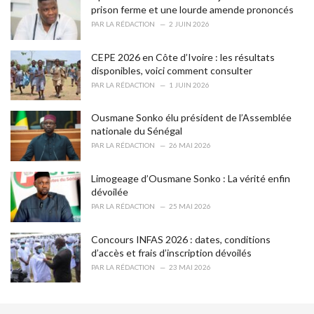
e
prison ferme et une lourde amende prononcés
s
PAR
LA RÉDACTION
2 JUIN 2026
:
CEPE 2026 en Côte d’Ivoire : les résultats
disponibles, voici comment consulter
PAR
LA RÉDACTION
1 JUIN 2026
Ousmane Sonko élu président de l’Assemblée
nationale du Sénégal
PAR
LA RÉDACTION
26 MAI 2026
Limogeage d’Ousmane Sonko : La vérité enfin
dévoilée
PAR
LA RÉDACTION
25 MAI 2026
Concours INFAS 2026 : dates, conditions
d’accès et frais d’inscription dévoilés
PAR
LA RÉDACTION
23 MAI 2026