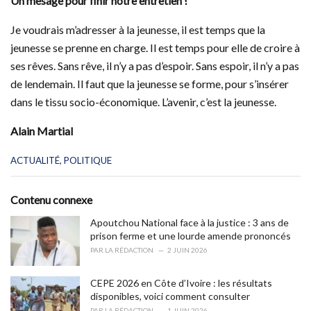
Un mesage pour finir notre entretien !
Je voudrais m’adresser à la jeunesse, il est temps que la
jeunesse se prenne en charge. Il est temps pour elle de croire à
ses rêves. Sans rêve, il n’y a pas d’espoir. Sans espoir, il n’y a pas
de lendemain. Il faut que la jeunesse se forme, pour s’insérer
dans le tissu socio-économique. L’avenir, c’est la jeunesse.
Alain Martial
C
ACTUALITÉ
,
POLITIQUE
a
t
e
Contenu connexe
g
o
Apoutchou National face à la justice : 3 ans de
r
prison ferme et une lourde amende prononcés
i
PAR
LA RÉDACTION
2 JUIN 2026
e
s
CEPE 2026 en Côte d’Ivoire : les résultats
:
disponibles, voici comment consulter
PAR
LA RÉDACTION
1 JUIN 2026