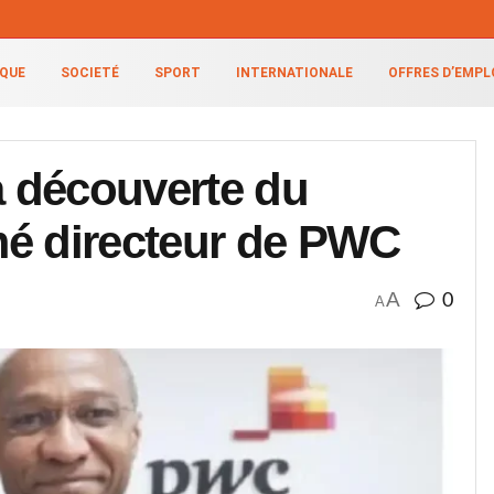
IQUE
SOCIETÉ
SPORT
INTERNATIONALE
OFFRES D’EMPL
 découverte du
mé directeur de PWC
A
0
A