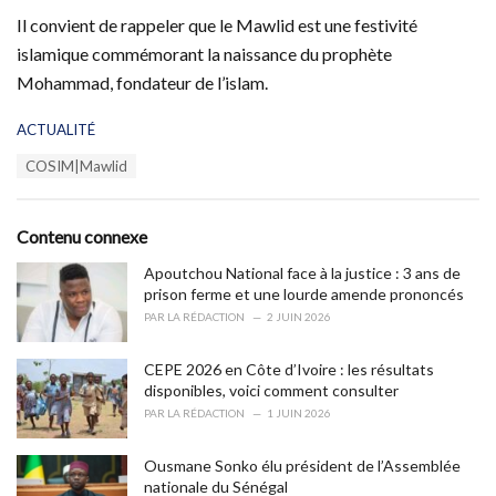
Il convient de rappeler que le Mawlid est une festivité
islamique commémorant la naissance du prophète
Mohammad, fondateur de l’islam.
C
ACTUALITÉ
a
T
COSIM|Mawlid
t
a
e
g
g
s
o
Contenu connexe
:
r
i
Apoutchou National face à la justice : 3 ans de
e
prison ferme et une lourde amende prononcés
s
PAR
LA RÉDACTION
2 JUIN 2026
:
CEPE 2026 en Côte d’Ivoire : les résultats
disponibles, voici comment consulter
PAR
LA RÉDACTION
1 JUIN 2026
Ousmane Sonko élu président de l’Assemblée
nationale du Sénégal