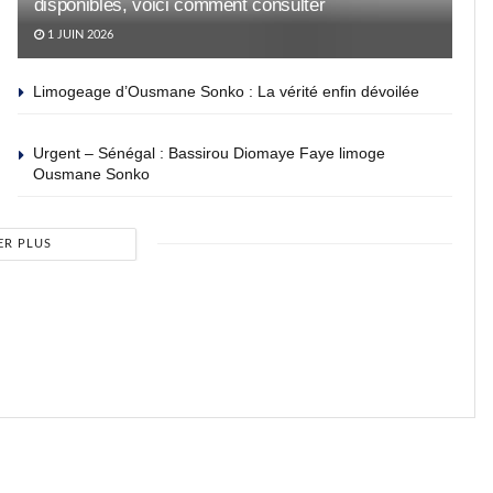
disponibles, voici comment consulter
1 JUIN 2026
Limogeage d’Ousmane Sonko : La vérité enfin dévoilée
Urgent – Sénégal : Bassirou Diomaye Faye limoge
Ousmane Sonko
ER PLUS