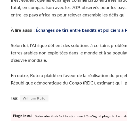
Il est évident que les échanges commerciaux entre les nat
total, en comparaison avec les 70% observés pour les pays 
entre les pays africains pour relever ensemble les défis qu
À lire aussi :
Échanges de tirs entre bandits et policiers à P
Selon lui, l’Afrique détient des solutions à certains probl
terres arables non exploitées dans le monde et à sa popula
d’œuvre mondiale.
En outre, Ruto a plaidé en faveur de la réalisation du proj
République démocratique du Congo (RDC), estimant qu’il pour
Tags:
William Ruto
Plugin Install
: Subscribe Push Notification need OneSignal plugin to be insta