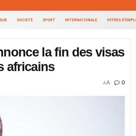
IQUE
SOCIETÉ
SPORT
INTERNATIONALE
OFFRES D’EMPL
nnonce la fin des visas
s africains
A
0
A