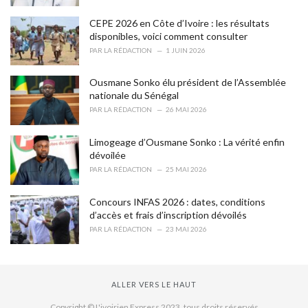
s
CEPE 2026 en Côte d’Ivoire : les résultats
:
disponibles, voici comment consulter
PAR
LA RÉDACTION
1 JUIN 2026
Ousmane Sonko élu président de l’Assemblée
nationale du Sénégal
PAR
LA RÉDACTION
26 MAI 2026
Limogeage d’Ousmane Sonko : La vérité enfin
dévoilée
PAR
LA RÉDACTION
25 MAI 2026
Concours INFAS 2026 : dates, conditions
d’accès et frais d’inscription dévoilés
PAR
LA RÉDACTION
23 MAI 2026
ALLER VERS LE HAUT
Copyright © L'ivoirien Express 2023. tous droits réservés