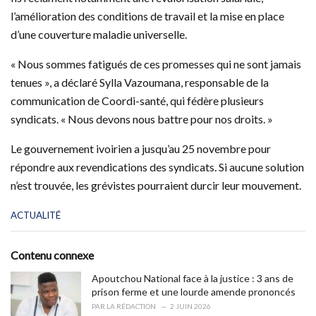
l’amélioration des conditions de travail et la mise en place
d’une couverture maladie universelle.
« Nous sommes fatigués de ces promesses qui ne sont jamais
tenues », a déclaré Sylla Vazoumana, responsable de la
communication de Coordi-santé, qui fédère plusieurs
syndicats. « Nous devons nous battre pour nos droits. »
Le gouvernement ivoirien a jusqu’au 25 novembre pour
répondre aux revendications des syndicats. Si aucune solution
n’est trouvée, les grévistes pourraient durcir leur mouvement.
C
ACTUALITÉ
a
t
e
Contenu connexe
g
o
Apoutchou National face à la justice : 3 ans de
r
prison ferme et une lourde amende prononcés
i
PAR
LA RÉDACTION
2 JUIN 2026
e