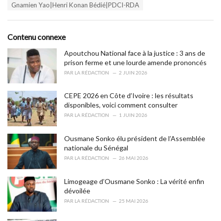
T
Gnamien Yao|Henri Konan Bédié|PDCI-RDA
t
a
e
g
g
s
o
Contenu connexe
:
r
i
Apoutchou National face à la justice : 3 ans de
e
prison ferme et une lourde amende prononcés
s
PAR
LA RÉDACTION
2 JUIN 2026
:
CEPE 2026 en Côte d’Ivoire : les résultats
disponibles, voici comment consulter
PAR
LA RÉDACTION
1 JUIN 2026
Ousmane Sonko élu président de l’Assemblée
nationale du Sénégal
PAR
LA RÉDACTION
26 MAI 2026
Limogeage d’Ousmane Sonko : La vérité enfin
dévoilée
PAR
LA RÉDACTION
25 MAI 2026