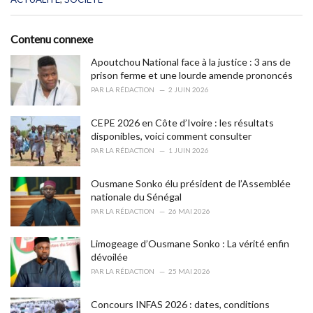
a
t
e
Contenu connexe
g
o
Apoutchou National face à la justice : 3 ans de
r
prison ferme et une lourde amende prononcés
i
PAR
LA RÉDACTION
2 JUIN 2026
e
s
CEPE 2026 en Côte d’Ivoire : les résultats
:
disponibles, voici comment consulter
PAR
LA RÉDACTION
1 JUIN 2026
Ousmane Sonko élu président de l’Assemblée
nationale du Sénégal
PAR
LA RÉDACTION
26 MAI 2026
Limogeage d’Ousmane Sonko : La vérité enfin
dévoilée
PAR
LA RÉDACTION
25 MAI 2026
Concours INFAS 2026 : dates, conditions