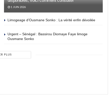
disponibles, voici comment consulter
1 JUIN 2026
Limogeage d’Ousmane Sonko : La vérité enfin dévoilée
Urgent – Sénégal : Bassirou Diomaye Faye limoge
Ousmane Sonko
ER PLUS