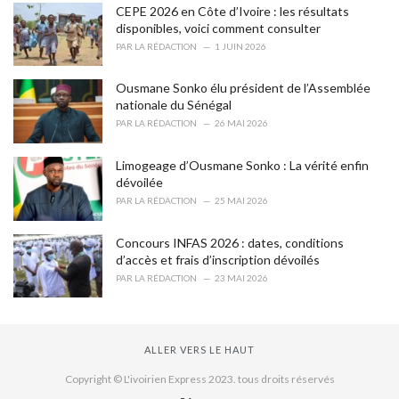
CEPE 2026 en Côte d’Ivoire : les résultats
:
disponibles, voici comment consulter
PAR
LA RÉDACTION
1 JUIN 2026
Ousmane Sonko élu président de l’Assemblée
nationale du Sénégal
PAR
LA RÉDACTION
26 MAI 2026
Limogeage d’Ousmane Sonko : La vérité enfin
dévoilée
PAR
LA RÉDACTION
25 MAI 2026
Concours INFAS 2026 : dates, conditions
d’accès et frais d’inscription dévoilés
PAR
LA RÉDACTION
23 MAI 2026
ALLER VERS LE HAUT
Copyright © L'ivoirien Express 2023. tous droits réservés