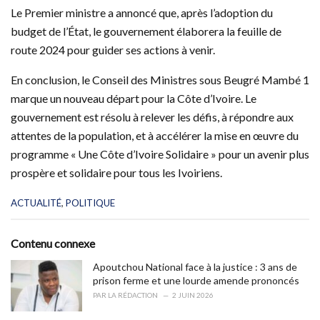
Le Premier ministre a annoncé que, après l’adoption du
budget de l’État, le gouvernement élaborera la feuille de
route 2024 pour guider ses actions à venir.
En conclusion, le Conseil des Ministres sous Beugré Mambé 1
marque un nouveau départ pour la Côte d’Ivoire. Le
gouvernement est résolu à relever les défis, à répondre aux
attentes de la population, et à accélérer la mise en œuvre du
programme « Une Côte d’Ivoire Solidaire » pour un avenir plus
prospère et solidaire pour tous les Ivoiriens.
C
ACTUALITÉ
,
POLITIQUE
a
t
e
Contenu connexe
g
o
Apoutchou National face à la justice : 3 ans de
r
prison ferme et une lourde amende prononcés
i
PAR
LA RÉDACTION
2 JUIN 2026
e
s