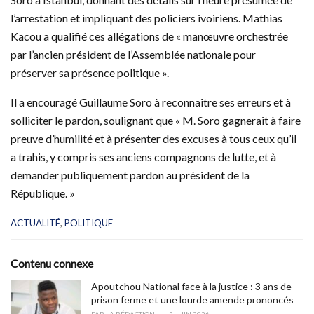
l’arrestation et impliquant des policiers ivoiriens. Mathias
Kacou a qualifié ces allégations de « manœuvre orchestrée
par l’ancien président de l’Assemblée nationale pour
préserver sa présence politique ».
Il a encouragé Guillaume Soro à reconnaître ses erreurs et à
solliciter le pardon, soulignant que « M. Soro gagnerait à faire
preuve d’humilité et à présenter des excuses à tous ceux qu’il
a trahis, y compris ses anciens compagnons de lutte, et à
demander publiquement pardon au président de la
République. »
C
ACTUALITÉ
,
POLITIQUE
a
t
e
Contenu connexe
g
o
Apoutchou National face à la justice : 3 ans de
r
prison ferme et une lourde amende prononcés
i
PAR
LA RÉDACTION
2 JUIN 2026