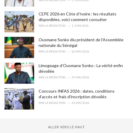
e
s
CEPE 2026 en Côte d’Ivoire : les résultats
:
disponibles, voici comment consulter
PAR
LA RÉDACTION
1 JUIN 2026
Ousmane Sonko élu président de l’Assemblée
nationale du Sénégal
PAR
LA RÉDACTION
26 MAI 2026
Limogeage d’Ousmane Sonko : La vérité enfin
dévoilée
PAR
LA RÉDACTION
25 MAI 2026
Concours INFAS 2026 : dates, conditions
d’accès et frais d’inscription dévoilés
PAR
LA RÉDACTION
23 MAI 2026
ALLER VERS LE HAUT