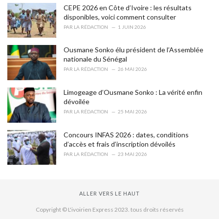
CEPE 2026 en Côte d’Ivoire : les résultats
:
disponibles, voici comment consulter
PAR
LA RÉDACTION
1 JUIN 2026
Ousmane Sonko élu président de l’Assemblée
nationale du Sénégal
PAR
LA RÉDACTION
26 MAI 2026
Limogeage d’Ousmane Sonko : La vérité enfin
dévoilée
PAR
LA RÉDACTION
25 MAI 2026
Concours INFAS 2026 : dates, conditions
d’accès et frais d’inscription dévoilés
PAR
LA RÉDACTION
23 MAI 2026
ALLER VERS LE HAUT
Copyright © L'ivoirien Express 2023. tous droits réservés