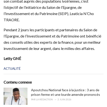
son combat auprès des populations ivoiriennes, c’est
l’objectif de l’initiatrice du Salon de l’Epargne, de
l’Investissement et du Patrimoine (SEIP), Leaticia N’Cho
TRAORE.
Pendant 2 jours les participants et partenaires du Salon de
l’Epargne, de l’Investissement et du Patrimoine ont bénéficié
des conseils utiles des experts de la finance, pour un meilleur
investissement de leur argent, dans le milieu des affaires.
Letty GNÉ
C
ACTUALITÉ
a
t
e
Contenu connexe
g
o
Apoutchou National face à la justice : 3 ans de
r
prison ferme et une lourde amende prononcés
i
PAR
LA RÉDACTION
2 JUIN 2026
e
s