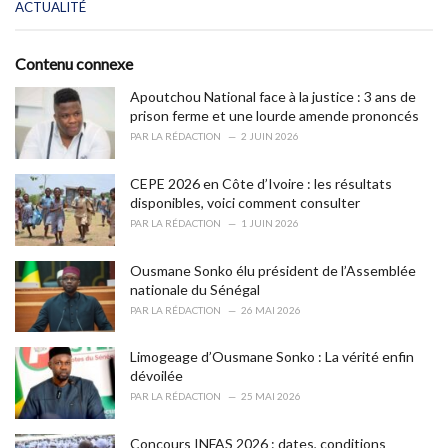
C
ACTUALITÉ
a
t
e
Contenu connexe
g
o
Apoutchou National face à la justice : 3 ans de
r
prison ferme et une lourde amende prononcés
i
PAR
LA RÉDACTION
2 JUIN 2026
e
s
CEPE 2026 en Côte d’Ivoire : les résultats
:
disponibles, voici comment consulter
PAR
LA RÉDACTION
1 JUIN 2026
Ousmane Sonko élu président de l’Assemblée
nationale du Sénégal
PAR
LA RÉDACTION
26 MAI 2026
Limogeage d’Ousmane Sonko : La vérité enfin
dévoilée
PAR
LA RÉDACTION
25 MAI 2026
Concours INFAS 2026 : dates, conditions