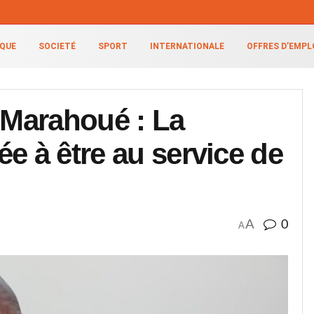
IQUE
SOCIETÉ
SPORT
INTERNATIONALE
OFFRES D’EMPL
a Marahoué : La
e à être au service de
A
0
A