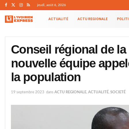
jeudi, août 6, 2026
ACTUALITÉ
ACTU REGIONALE
POLIT
Conseil régional de l
nouvelle équipe appelé
la population
19 septembre 2023
dans
ACTU REGIONALE
,
ACTUALITÉ
,
SOCIETÉ