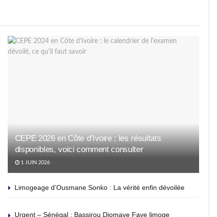
CEPE 2026 en Côte d’Ivoire : les résultats
disponibles, voici comment consulter
1 JUIN 2026
Limogeage d’Ousmane Sonko : La vérité enfin dévoilée
Urgent – Sénégal : Bassirou Diomaye Faye limoge