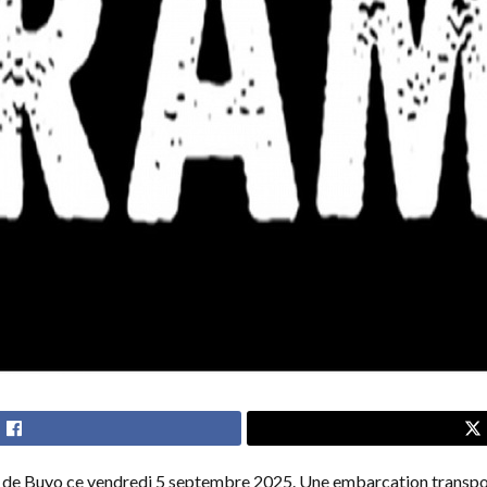
le de Buyo ce vendredi 5 septembre 2025. Une embarcation transpo