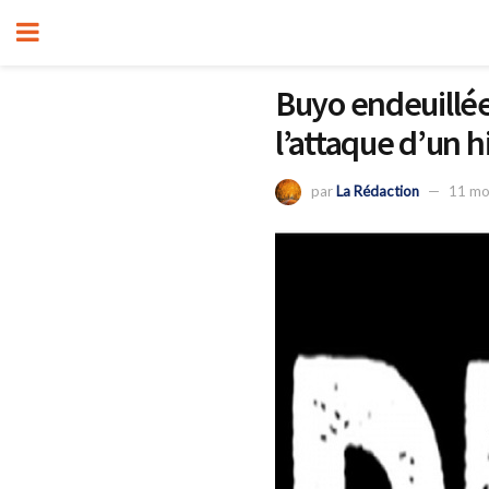
Buyo endeuillée
l’attaque d’un
par
La Rédaction
11 mo