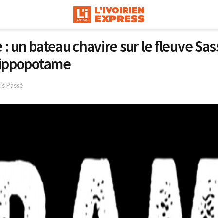
 : un bateau chavire sur le fleuve Sa
 hippopotame
is Passé