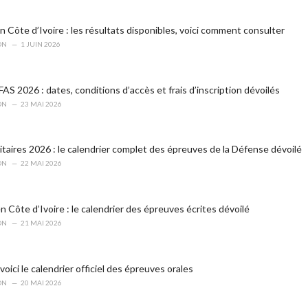
 Côte d’Ivoire : les résultats disponibles, voici comment consulter
ON
1 JUIN 2026
S 2026 : dates, conditions d’accès et frais d’inscription dévoilés
ON
23 MAI 2026
itaires 2026 : le calendrier complet des épreuves de la Défense dévoilé
ON
22 MAI 2026
 Côte d’Ivoire : le calendrier des épreuves écrites dévoilé
ON
21 MAI 2026
oici le calendrier officiel des épreuves orales
ON
20 MAI 2026