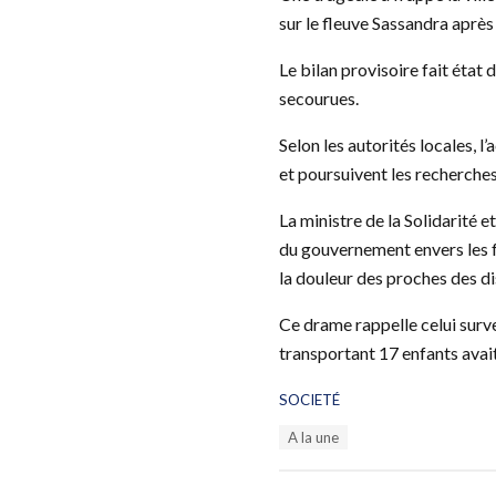
sur le fleuve Sassandra aprè
Le bilan provisoire fait état
secourues.
Selon les autorités locales, 
et poursuivent les recherches
La ministre de la Solidarité 
du gouvernement envers les f
la douleur des proches des dis
Ce drame rappelle celui surv
transportant 17 enfants avait 
C
SOCIETÉ
a
T
A la une
t
a
e
g
g
s