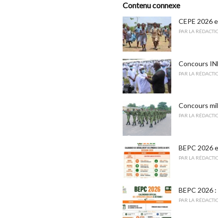
o
Contenu connexe
:
r
i
CEPE 2026 en
e
PAR
LA RÉDACTI
s
:
Concours INFA
PAR
LA RÉDACTI
Concours mil
PAR
LA RÉDACTI
BEPC 2026 en
PAR
LA RÉDACTI
BEPC 2026 : v
PAR
LA RÉDACTI