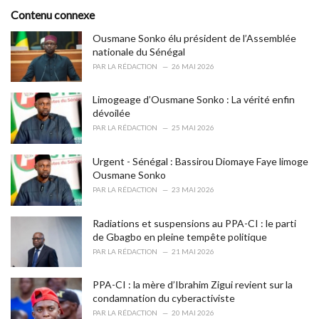
s
o
Contenu connexe
:
r
i
Ousmane Sonko élu président de l’Assemblée
e
nationale du Sénégal
s
PAR
LA RÉDACTION
26 MAI 2026
:
Limogeage d’Ousmane Sonko : La vérité enfin
dévoilée
PAR
LA RÉDACTION
25 MAI 2026
Urgent - Sénégal : Bassirou Diomaye Faye limoge
Ousmane Sonko
PAR
LA RÉDACTION
23 MAI 2026
Radiations et suspensions au PPA-CI : le parti
de Gbagbo en pleine tempête politique
PAR
LA RÉDACTION
21 MAI 2026
PPA-CI : la mère d’Ibrahim Zigui revient sur la
condamnation du cyberactiviste
PAR
LA RÉDACTION
20 MAI 2026