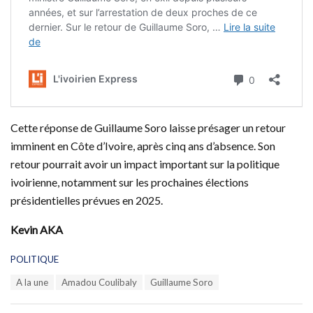
Cette réponse de Guillaume Soro laisse présager un retour
imminent en Côte d’Ivoire, après cinq ans d’absence. Son
retour pourrait avoir un impact important sur la politique
ivoirienne, notamment sur les prochaines élections
présidentielles prévues en 2025.
Kevin AKA
C
POLITIQUE
a
T
A la une
Amadou Coulibaly
Guillaume Soro
t
a
e
g
g