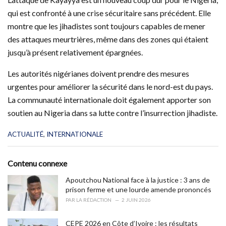
qui est confronté à une crise sécuritaire sans précédent. Elle
montre que les jihadistes sont toujours capables de mener
des attaques meurtrières, même dans des zones qui étaient
jusqu’à présent relativement épargnées.
Les autorités nigérianes doivent prendre des mesures
urgentes pour améliorer la sécurité dans le nord-est du pays.
La communauté internationale doit également apporter son
soutien au Nigeria dans sa lutte contre l’insurrection jihadiste.
C
ACTUALITÉ
,
INTERNATIONALE
a
t
e
Contenu connexe
g
o
Apoutchou National face à la justice : 3 ans de
r
prison ferme et une lourde amende prononcés
i
PAR
LA RÉDACTION
2 JUIN 2026
e
s
CEPE 2026 en Côte d’Ivoire : les résultats
: