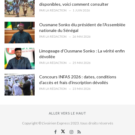
disponibles, voici comment consulter
PAR
LA RÉDACTION
1 JUIN 2026
Ousmane Sonko élu président de l’Assemblée
nationale du Sénégal
PAR
LA RÉDACTION
26 MAI 2026
Limogeage d’Ousmane Sonko : La vérité enfin
dévoilée
PAR
LA RÉDACTION
25 MAI 2026
Concours INFAS 2026 : dates, conditions
d’accès et frais d’inscription dévoilés
PAR
LA RÉDACTION
23 MAI 2026
ALLER VERS LE HAUT
Copyright © L'ivoirien Express 2023. tous droits réservés