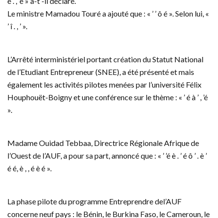
é . , ’é » a-t -il déclaré.
Le ministre Mamadou Touré a ajouté que : « ’ ’ ô é ». Selon lui, «
’ î . , ’ ».
L’Arrêté interministériel portant création du Statut National
de l’Etudiant Entrepreneur (SNEE), a été présenté et mais
également les activités pilotes menées par l’université Félix
Houphouët-Boigny et une conférence sur le thème : « ’ é à ’ , ’é
».
Madame Ouidad Tebbaa, Directrice Régionale Afrique de
l’Ouest de l’AUF, a pour sa part, annoncé que : « ’ ’é è . ’ é ô ’ . è ’
é é, è , , é è é ».
La phase pilote du programme Entreprendre del’AUF
concerne neuf pays : le Bénin, le Burkina Faso, le Cameroun, le