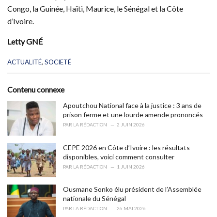
Congo, la Guinée, Haïti, Maurice, le Sénégal et la Côte
d’Ivoire.
Letty GNÉ
C
ACTUALITÉ
,
SOCIETÉ
a
t
e
Contenu connexe
g
o
Apoutchou National face à la justice : 3 ans de
r
prison ferme et une lourde amende prononcés
i
PAR
LA RÉDACTION
2 JUIN 2026
e
s
CEPE 2026 en Côte d’Ivoire : les résultats
:
disponibles, voici comment consulter
PAR
LA RÉDACTION
1 JUIN 2026
Ousmane Sonko élu président de l’Assemblée
nationale du Sénégal
PAR
LA RÉDACTION
26 MAI 2026