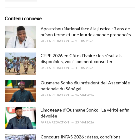
a
e
g
g
s
o
Contenu connexe
:
r
i
Apoutchou National face à la justice : 3 ans de
e
prison ferme et une lourde amende prononcés
s
PAR
LA RÉDACTION
2 JUIN 2026
:
CEPE 2026 en Côte d’Ivoire : les résultats
disponibles, voici comment consulter
PAR
LA RÉDACTION
1 JUIN 2026
Ousmane Sonko élu président de l’Assemblée
nationale du Sénégal
PAR
LA RÉDACTION
26 MAI 2026
Limogeage d’Ousmane Sonko : La vérité enfin
dévoilée
PAR
LA RÉDACTION
25 MAI 2026
Concours INFAS 2026 : dates, conditions