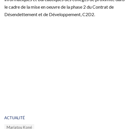
le cadre de la mise en oeuvre de la phase 2 du Contrat de
Désendettement et de Développement, C2D2.
C
ACTUALITÉ
a
T
Mariatou Koné
t