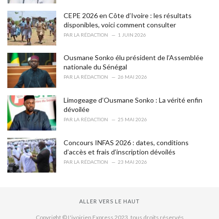
s
CEPE 2026 en Côte d’Ivoire : les résultats
:
disponibles, voici comment consulter
PAR
LA RÉDACTION
1 JUIN 2026
Ousmane Sonko élu président de l’Assemblée
nationale du Sénégal
PAR
LA RÉDACTION
26 MAI 2026
Limogeage d’Ousmane Sonko : La vérité enfin
dévoilée
PAR
LA RÉDACTION
25 MAI 2026
Concours INFAS 2026 : dates, conditions
d’accès et frais d’inscription dévoilés
PAR
LA RÉDACTION
23 MAI 2026
ALLER VERS LE HAUT
Copyright © L'ivoirien Express 2023. tous droits réservés