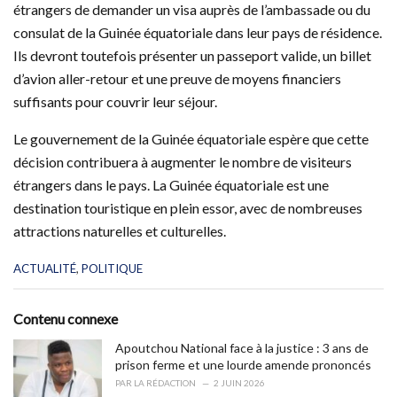
étrangers de demander un visa auprès de l’ambassade ou du
consulat de la Guinée équatoriale dans leur pays de résidence.
Ils devront toutefois présenter un passeport valide, un billet
d’avion aller-retour et une preuve de moyens financiers
suffisants pour couvrir leur séjour.
Le gouvernement de la Guinée équatoriale espère que cette
décision contribuera à augmenter le nombre de visiteurs
étrangers dans le pays. La Guinée équatoriale est une
destination touristique en plein essor, avec de nombreuses
attractions naturelles et culturelles.
C
ACTUALITÉ
,
POLITIQUE
a
t
e
Contenu connexe
g
o
Apoutchou National face à la justice : 3 ans de
r
prison ferme et une lourde amende prononcés
i
PAR
LA RÉDACTION
2 JUIN 2026
e