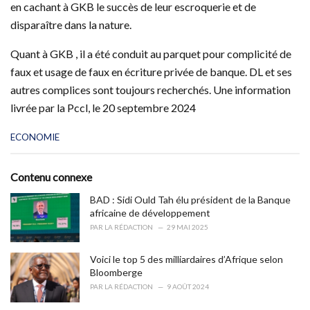
en cachant à GKB le succès de leur escroquerie et de
disparaître dans la nature.
Quant à GKB , il a été conduit au parquet pour complicité de
faux et usage de faux en écriture privée de banque. DL et ses
autres complices sont toujours recherchés. Une information
livrée par la Pccl, le 20 septembre 2024
C
ECONOMIE
a
t
e
Contenu connexe
g
o
BAD : Sidi Ould Tah élu président de la Banque
r
africaine de développement
i
PAR
LA RÉDACTION
29 MAI 2025
e
s
Voici le top 5 des milliardaires d’Afrique selon
:
Bloomberge
PAR
LA RÉDACTION
9 AOÛT 2024