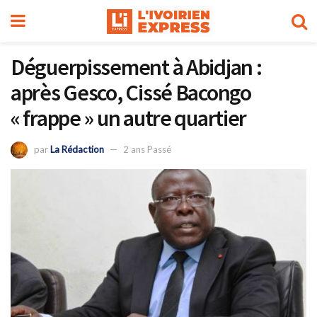
Déguerpissement à Abidjan :
après Gesco, Cissé Bacongo
« frappe » un autre quartier
par
La Rédaction
2 ans Passé