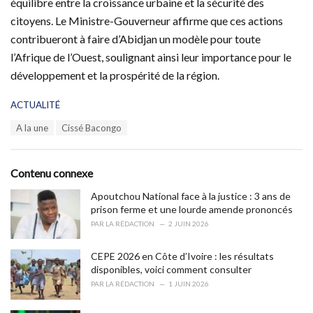
équilibre entre la croissance urbaine et la sécurité des
citoyens. Le Ministre-Gouverneur affirme que ces actions
contribueront à faire d’Abidjan un modèle pour toute
l’Afrique de l’Ouest, soulignant ainsi leur importance pour le
développement et la prospérité de la région.
C
ACTUALITÉ
a
T
A la une
Cissé Bacongo
t
a
e
g
g
s
o
Contenu connexe
:
r
i
Apoutchou National face à la justice : 3 ans de
e
prison ferme et une lourde amende prononcés
s
PAR
LA RÉDACTION
2 JUIN 2026
:
CEPE 2026 en Côte d’Ivoire : les résultats
disponibles, voici comment consulter
PAR
LA RÉDACTION
1 JUIN 2026