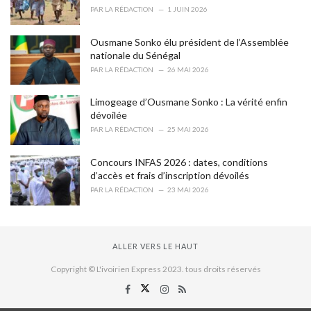
PAR
LA RÉDACTION
1 JUIN 2026
Ousmane Sonko élu président de l’Assemblée
nationale du Sénégal
PAR
LA RÉDACTION
26 MAI 2026
Limogeage d’Ousmane Sonko : La vérité enfin
dévoilée
PAR
LA RÉDACTION
25 MAI 2026
Concours INFAS 2026 : dates, conditions
d’accès et frais d’inscription dévoilés
PAR
LA RÉDACTION
23 MAI 2026
ALLER VERS LE HAUT
Copyright © L'ivoirien Express 2023. tous droits réservés