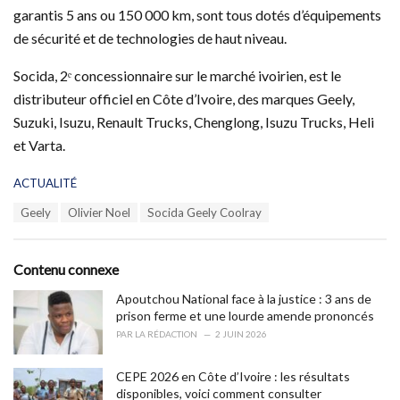
garantis 5 ans ou 150 000 km, sont tous dotés d’équipements
de sécurité et de technologies de haut niveau.
Socida, 2ᵉ concessionnaire sur le marché ivoirien, est le
distributeur officiel en Côte d’Ivoire, des marques Geely,
Suzuki, Isuzu, Renault Trucks, Chenglong, Isuzu Trucks, Heli
et Varta.
C
ACTUALITÉ
a
T
Geely
Olivier Noel
Socida Geely Coolray
t
a
e
g
g
s
o
Contenu connexe
:
r
i
Apoutchou National face à la justice : 3 ans de
e
prison ferme et une lourde amende prononcés
s
PAR
LA RÉDACTION
2 JUIN 2026
:
CEPE 2026 en Côte d’Ivoire : les résultats
disponibles, voici comment consulter