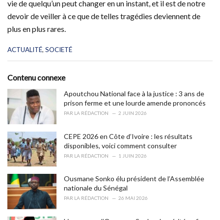
vie de quelqu’un peut changer en un instant, et il est de notre
devoir de veiller à ce que de telles tragédies deviennent de
plus en plus rares.
C
ACTUALITÉ
,
SOCIETÉ
a
t
e
Contenu connexe
g
o
Apoutchou National face à la justice : 3 ans de
r
prison ferme et une lourde amende prononcés
i
PAR
LA RÉDACTION
2 JUIN 2026
e
s
CEPE 2026 en Côte d’Ivoire : les résultats
:
disponibles, voici comment consulter
PAR
LA RÉDACTION
1 JUIN 2026
Ousmane Sonko élu président de l’Assemblée
nationale du Sénégal
PAR
LA RÉDACTION
26 MAI 2026