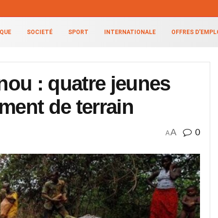
IQUE
SOCIETÉ
SPORT
INTERNATIONALE
OFFRES D’EMPL
ou : quatre jeunes
ment de terrain
A
0
A