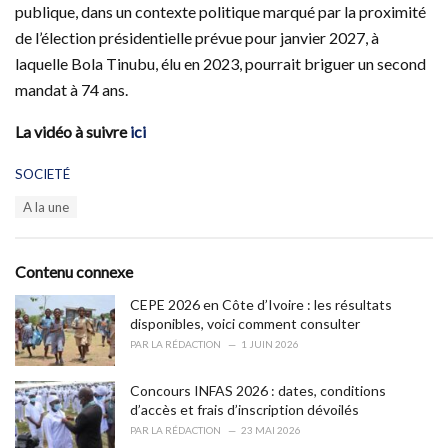
publique, dans un contexte politique marqué par la proximité
de l’élection présidentielle prévue pour janvier 2027, à
laquelle Bola Tinubu, élu en 2023, pourrait briguer un second
mandat à 74 ans.
La vidéo à suivre
ici
C
SOCIETÉ
a
T
A la une
t
a
e
g
g
s
o
Contenu connexe
:
r
i
CEPE 2026 en Côte d’Ivoire : les résultats
e
disponibles, voici comment consulter
s
PAR
LA RÉDACTION
1 JUIN 2026
:
Concours INFAS 2026 : dates, conditions
d’accès et frais d’inscription dévoilés
PAR
LA RÉDACTION
23 MAI 2026