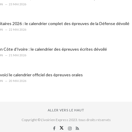
ON
23 MAI 2026
itaires 2026 : le calendrier complet des épreuves de la Défense dévoilé
ON
22 MAI 2026
 Côte d’Ivoire : le calendrier des épreuves écrites dévoilé
ON
21 MAI 2026
oici le calendrier officiel des épreuves orales
ON
20 MAI 2026
ALLER VERS LE HAUT
Copyright © L'ivoirien Express 2023. tous droits réservés