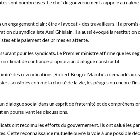
entes sont nombreuses. Le chef du gouvernement a appelé au calme e
 engagement clair : être « l’avocat » des travailleurs. Il a promis
tion du syndicaliste Assi Ghislain. Il a aussi évoqué la restitution
istes et le paiement des primes en attente.
ssurant pour les syndicats. Le Premier ministre affirme que les nég
r un climat de confiance propice à un dialogue constructif.
gitimité des revendications, Robert Beugré Mambé a demandé aux s
iers sensibles comme la cherté de la vie, les péages ou encore l’inst
 d’un dialogue social dans un esprit de fraternité et de compréhensi
ut en poursuivant les discussions.
icats ont reconnu les efforts du gouvernement. Ils ont salué les pa
tes. Cette reconnaissance mutuelle ouvre la voie à une possible déc