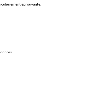
rticulièrement éprouvante,
rononcés