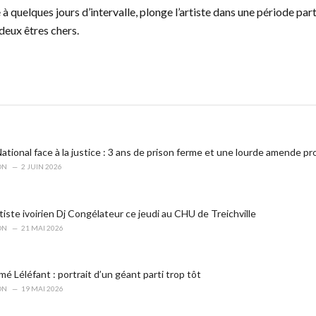
à quelques jours d’intervalle, plonge l’artiste dans une période pa
 deux êtres chers.
tional face à la justice : 3 ans de prison ferme et une lourde amende p
ON
2 JUIN 2026
tiste ivoirien Dj Congélateur ce jeudi au CHU de Treichville
ON
21 MAI 2026
 Léléfant : portrait d’un géant parti trop tôt
ON
19 MAI 2026