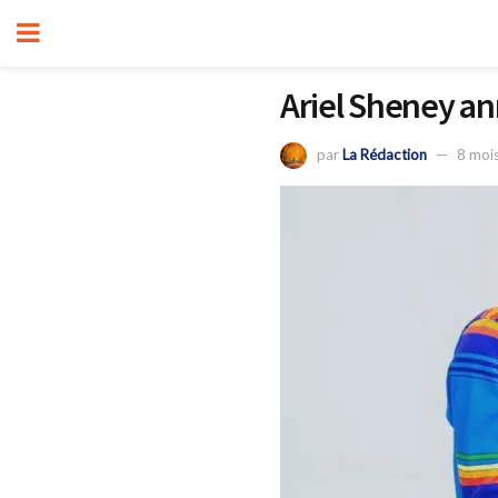
Ariel Sheney an
par
La Rédaction
8 moi