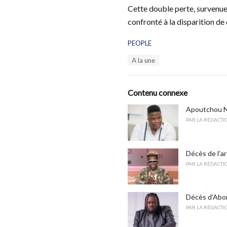
Cette double perte, survenue 
confronté à la disparition de
C
PEOPLE
a
T
A la une
t
a
e
g
g
s
o
Contenu connexe
:
r
i
Apoutchou Na
e
PAR
LA RÉDACTI
s
:
Décès de l’ar
PAR
LA RÉDACTI
Décès d'Abomé
PAR
LA RÉDACTI