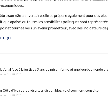
o-économiques.
lèbre son 63e anniversaire, elle se prépare également pour des élec
tique apaisé, où toutes les sensibilités politiques sont représentée
espoir et tournée vers un avenir prometteur, avec des indicateurs de 
LITIQUE
tional face à la justice : 3 ans de prison ferme et une lourde amende p
ON
2 JUIN 2026
 Côte d’Ivoire : les résultats disponibles, voici comment consulter
ON
1 JUIN 2026