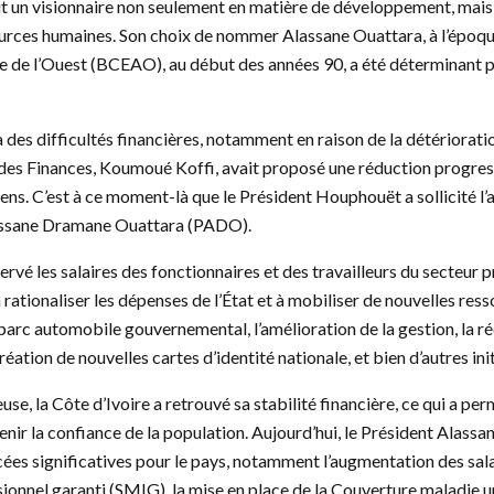
 un visionnaire non seulement en matière de développement, mais 
ources humaines. Son choix de nommer Alassane Ouattara, à l’époq
ue de l’Ouest (BCEAO), au début des années 90, a été déterminant po
 à des difficultés financières, notamment en raison de la détériorat
des Finances, Koumoué Koffi, avait proposé une réduction progressi
yens. C’est à ce moment-là que le Président Houphouët a sollicité l’
lassane Dramane Ouattara (PADO).
rvé les salaires des fonctionnaires et des travailleurs du secteur p
 rationaliser les dépenses de l’État et à mobiliser de nouvelles res
 parc automobile gouvernemental, l’amélioration de la gestion, la r
 création de nouvelles cartes d’identité nationale, et bien d’autres ini
se, la Côte d’Ivoire a retrouvé sa stabilité financière, ce qui a per
r la confiance de la population. Aujourd’hui, le Président Alassa
cées significatives pour le pays, notamment l’augmentation des salai
ionnel garanti (SMIG), la mise en place de la Couverture maladie 