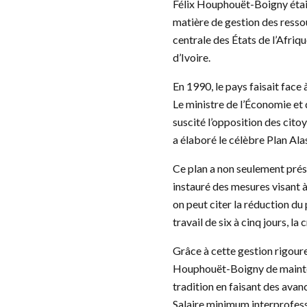
Félix Houphouët-Boigny était
matière de gestion des ress
centrale des États de l’Afriq
d’Ivoire.
En 1990, le pays faisait face
Le ministre de l’Économie et 
suscité l’opposition des cito
a élaboré le célèbre Plan A
Ce plan a non seulement prése
instauré des mesures visant à
on peut citer la réduction du
travail de six à cinq jours, la
Grâce à cette gestion rigoureu
Houphouët-Boigny de mainteni
tradition en faisant des avan
Salaire minimum interprofess