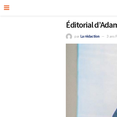
Éditorial d’Ada
par
La rédaction
3 ans 