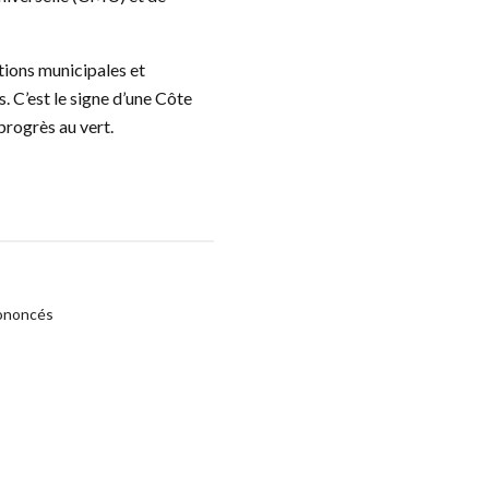
tions municipales et
s. C’est le signe d’une Côte
progrès au vert.
rononcés