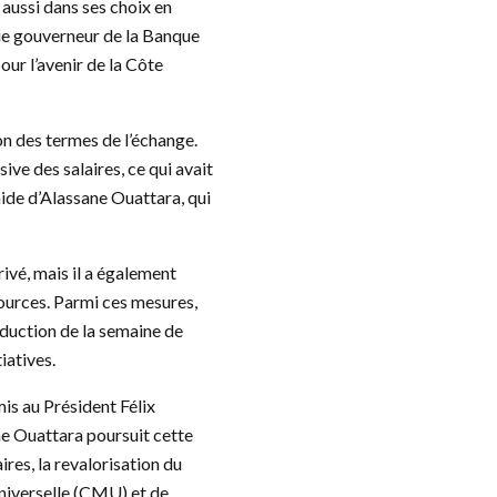
aussi dans ses choix en
ue gouverneur de la Banque
ur l’avenir de la Côte
ion des termes de l’échange.
ve des salaires, ce qui avait
aide d’Alassane Ouattara, qui
rivé, mais il a également
sources. Parmi ces mesures,
éduction de la semaine de
tiatives.
mis au Président Félix
ne Ouattara poursuit cette
res, la revalorisation du
universelle (CMU) et de