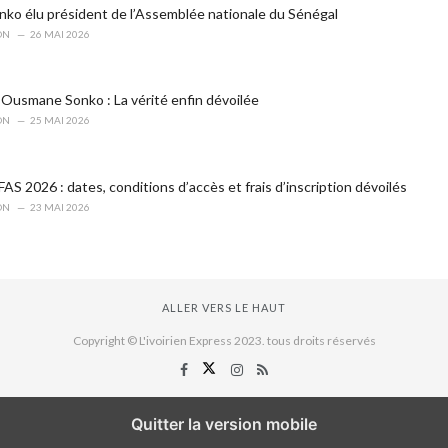
o élu président de l’Assemblée nationale du Sénégal
ON
26 MAI 2026
Ousmane Sonko : La vérité enfin dévoilée
ON
25 MAI 2026
S 2026 : dates, conditions d’accès et frais d’inscription dévoilés
ON
23 MAI 2026
ALLER VERS LE HAUT
Copyright © L'ivoirien Express 2023. tous droits réservés
Quitter la version mobile