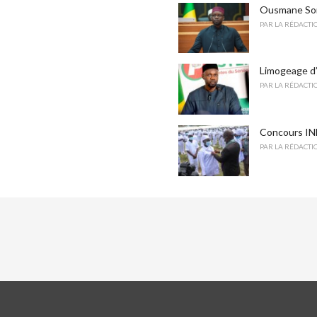
Ousmane Sonk
PAR
LA RÉDACTI
Limogeage d’
PAR
LA RÉDACTI
Concours INFA
PAR
LA RÉDACTI