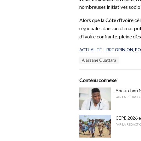
nombreuses initiatives soci
Alors que la Côte d’Ivoire cé
régionales dans un climat poli
d’Ivoire confiante, pleine d’
C
ACTUALITÉ
,
LIBRE OPINION
,
PO
a
T
Alassane Ouattara
t
a
e
g
g
s
o
Contenu connexe
:
r
i
Apoutchou Na
e
PAR
LA RÉDACTI
s
:
CEPE 2026 en
PAR
LA RÉDACTI