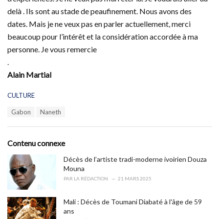
delà . Ils sont au stade de peaufinement. Nous avons des
dates. Mais je ne veux pas en parler actuellement, merci
beaucoup pour l’intérêt et la considération accordée à ma
personne. Je vous remercie
.
Alain Martial
C
CULTURE
a
T
Gabon
Naneth
t
a
e
g
g
s
o
Contenu connexe
:
r
i
Décès de l’artiste tradi-moderne ivoirien Douza
e
Mouna
s
PAR
LA RÉDACTION
21 MARS 2025
:
Mali : Décès de Toumani Diabaté à l'âge de 59
ans